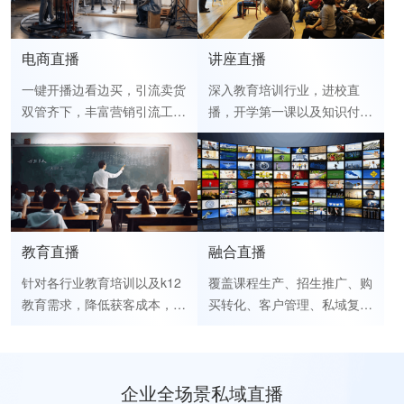
决方案
电商直播
讲座直播
一键开播边看边买，引流卖货
深入教育培训行业，进校直
双管齐下，丰富营销引流工
播，开学第一课以及知识付费
具，有效提高商品成交量
等场景，都能提供直播解决方
案。无限创建直播间数量，支
持直播间同时开播，短链引流
等功能，帮助教育培训商家引
流变现。
教育直播
融合直播
针对各行业教育培训以及k12
覆盖课程生产、招生推广、购
教育需求，降低获客成本，提
买转化、客户管理、私域复购
升学员效率
等环节。
企业全场景私域直播